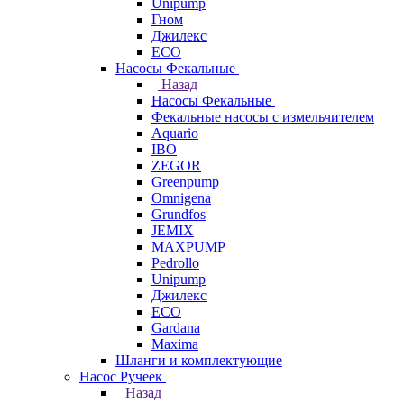
Unipump
Гном
Джилекс
ECO
Насосы Фекальные
Назад
Насосы Фекальные
Фекальные насосы с измельчителем
Aquario
IBO
ZEGOR
Greenpump
Omnigena
Grundfos
JEMIX
MAXPUMP
Pedrollo
Unipump
Джилекс
ECO
Gardana
Maxima
Шланги и комплектующие
Насос Ручеек
Назад