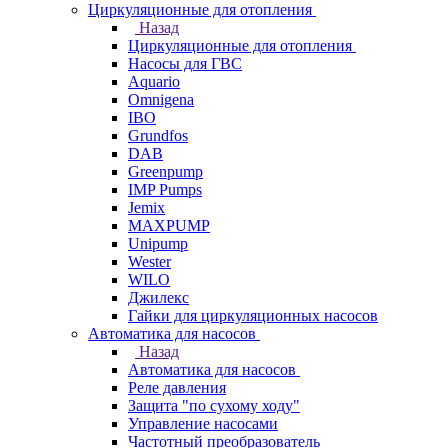
Циркуляционные для отопления
Назад
Циркуляционные для отопления
Насосы для ГВС
Aquario
Omnigena
IBO
Grundfos
DAB
Greenpump
IMP Pumps
Jemix
MAXPUMP
Unipump
Wester
WILO
Джилекс
Гайки для циркуляционных насосов
Автоматика для насосов
Назад
Автоматика для насосов
Реле давления
Защита "по сухому ходу"
Управление насосами
Частотный преобразователь