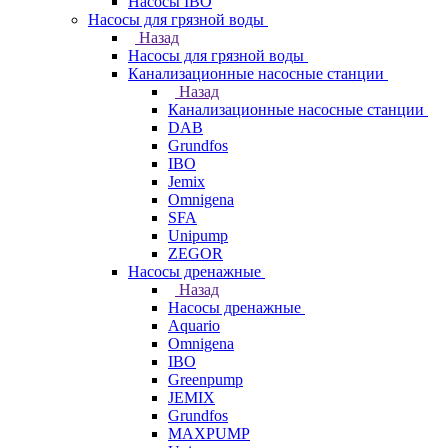
Насосы IBO
Насосы для грязной воды
Назад
Насосы для грязной воды
Канализационные насосные станции
Назад
Канализационные насосные станции
DAB
Grundfos
IBO
Jemix
Omnigena
SFA
Unipump
ZEGOR
Насосы дренажные
Назад
Насосы дренажные
Aquario
Omnigena
IBO
Greenpump
JEMIX
Grundfos
MAXPUMP