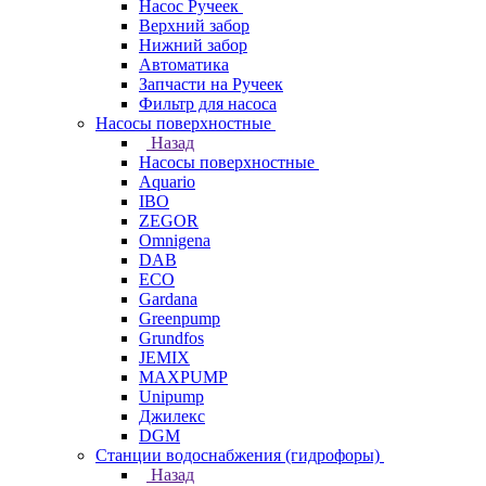
Насос Ручеек
Верхний забор
Нижний забор
Автоматика
Запчасти на Ручеек
Фильтр для насоса
Насосы поверхностные
Назад
Насосы поверхностные
Aquario
IBO
ZEGOR
Omnigena
DAB
ECO
Gardana
Greenpump
Grundfos
JEMIX
MAXPUMP
Unipump
Джилекс
DGM
Станции водоснабжения (гидрофоры)
Назад