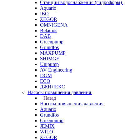
Станции водоснабжения (гидрофоры)
Aquario
IBO
ZEGOR
OMNIGENA
Belamos
DAB
Greenpump
Grundfos
MAXPUMP
SHIMGE
Unipump
AV Engineering
DGM
ECO
ДЖИЛЕКС
Насосы повышения давления
Назад
Насосы повышения давления
Aquario
Grundfos
Greenpump
JEMIX
WILO
ZEGOR