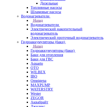
Дизельные
Топливные насосы
Шламовые насосы
Водонагреватели
Назад
Водонагреватели
Электрический накопительный
водонагреватель
Электрический проточный водонагреватель
Гидроаккумуляторы (баки)
Назад
Гидроаккумуляторы (баки)
Баки для отопления
Баки для ГВС
Aquario
OTO
WILBEX
IBO
Omnigena
MAXPUMP
WATERSTRY
Wester
ZEGOR
Аквабрайт
Джилекс