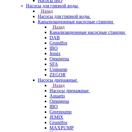
Насосы IBO
Насосы для грязной воды
Назад
Насосы для грязной воды
Канализационные насосные станции
Назад
Канализационные насосные станции
DAB
Grundfos
IBO
Jemix
Omnigena
SFA
Unipump
ZEGOR
Насосы дренажные
Назад
Насосы дренажные
Aquario
Omnigena
IBO
Greenpump
JEMIX
Grundfos
MAXPUMP