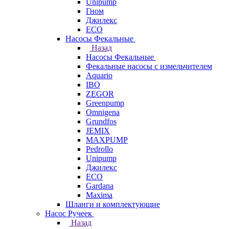
Unipump
Гном
Джилекс
ECO
Насосы Фекальные
Назад
Насосы Фекальные
Фекальные насосы с измельчителем
Aquario
IBO
ZEGOR
Greenpump
Omnigena
Grundfos
JEMIX
MAXPUMP
Pedrollo
Unipump
Джилекс
ECO
Gardana
Maxima
Шланги и комплектующие
Насос Ручеек
Назад