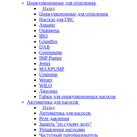
Циркуляционные для отопления
Назад
Циркуляционные для отопления
Насосы для ГВС
Aquario
Omnigena
IBO
Grundfos
DAB
Greenpump
IMP Pumps
Jemix
MAXPUMP
Unipump
Wester
WILO
Джилекс
Гайки для циркуляционных насосов
Автоматика для насосов
Назад
Автоматика для насосов
Реле давления
Защита "по сухому ходу"
Управление насосами
Частотный преобразователь