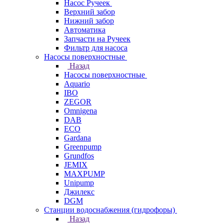
Насос Ручеек
Верхний забор
Нижний забор
Автоматика
Запчасти на Ручеек
Фильтр для насоса
Насосы поверхностные
Назад
Насосы поверхностные
Aquario
IBO
ZEGOR
Omnigena
DAB
ECO
Gardana
Greenpump
Grundfos
JEMIX
MAXPUMP
Unipump
Джилекс
DGM
Станции водоснабжения (гидрофоры)
Назад