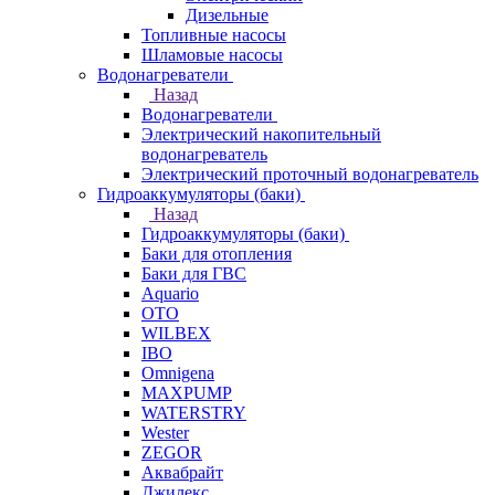
Дизельные
Топливные насосы
Шламовые насосы
Водонагреватели
Назад
Водонагреватели
Электрический накопительный
водонагреватель
Электрический проточный водонагреватель
Гидроаккумуляторы (баки)
Назад
Гидроаккумуляторы (баки)
Баки для отопления
Баки для ГВС
Aquario
OTO
WILBEX
IBO
Omnigena
MAXPUMP
WATERSTRY
Wester
ZEGOR
Аквабрайт
Джилекс