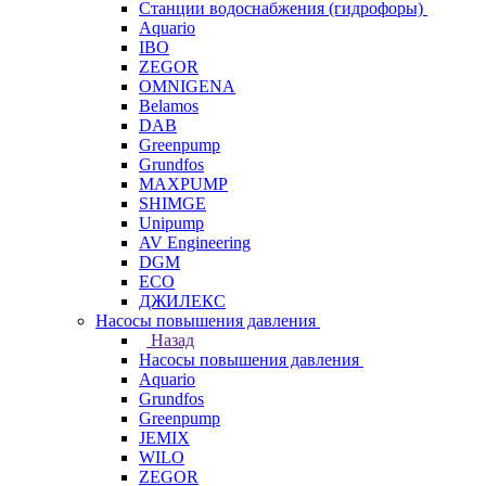
Станции водоснабжения (гидрофоры)
Aquario
IBO
ZEGOR
OMNIGENA
Belamos
DAB
Greenpump
Grundfos
MAXPUMP
SHIMGE
Unipump
AV Engineering
DGM
ECO
ДЖИЛЕКС
Насосы повышения давления
Назад
Насосы повышения давления
Aquario
Grundfos
Greenpump
JEMIX
WILO
ZEGOR